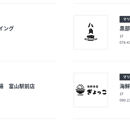
マリ
イング
黒部
1F
076-4
マリ
場 富山駅前店
海鮮
1F
090-2