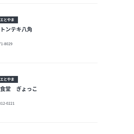
エとやま
トンテキ八角
71-8029
エとやま
食堂 ぎょっこ
312-0221