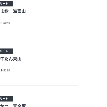
ルート
ま鮨 海富山
43-5066
ルート
牛たん東山
11-8126
ルート
かつ 富金豚