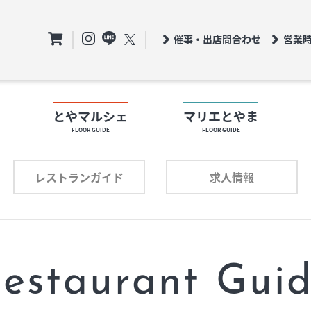
催事・出店問合わせ
営業
ト
とやマルシェ
マリエとやま
FLOOR GUIDE
FLOOR GUIDE
フロアガイド
ロアガイド
レストランガイド
求人情報
ショップリスト
ョップリスト
プロフィール
ロフィール
estaurant Gui
レストランガイド
求人情報