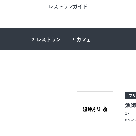
レストランガイド
う
旬のアイテム
富山のおみや
レストラン
カフェ
ード
インフォメーション
営業時間
合せ
会社概要
サイトマップ
マリ
漁師
1F
076-4