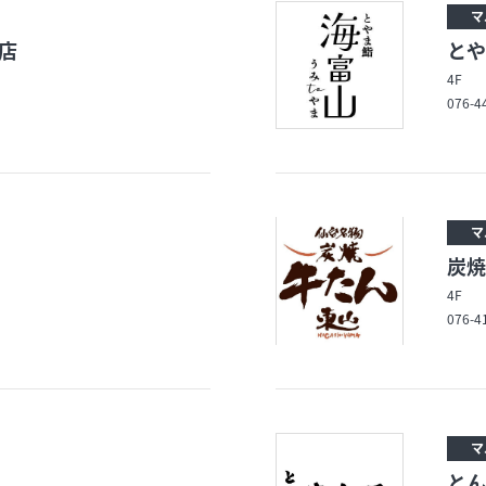
マ
店
とや
4F
076-4
マ
炭焼
4F
076-4
マ
とん