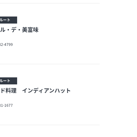
ルート
ル・デ・美富味
82-4799
ルート
ド料理 インディアンハット
31-1677