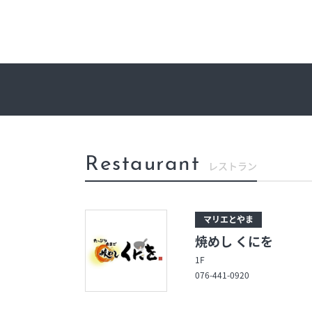
イベント
今日のごちそ
オフィシャルアカウント
エムプラスカ
ショップ求人情報
出店のお問い
Restaurant
レストラン
マリエとやま
焼めし くにを
1F
076-441-0920