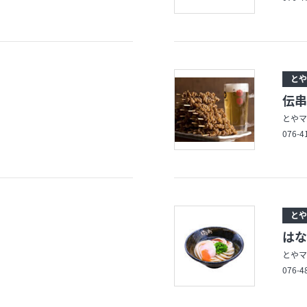
とや
伝串
とやマ
076-4
とや
はな
とやマル
076-4