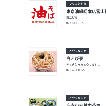
マリエとやま
東京油組総本店富山
第二ビル
076-411-7977
とやマルシェ
白えび亭
きときと市場とやマルシェ
076-433-0355
とやマルシェ
海幸山幸越中茶屋