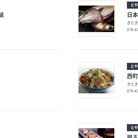
とや
組
日本
きとき
076-4
とや
西町
きとき
076-4
とや
廻る