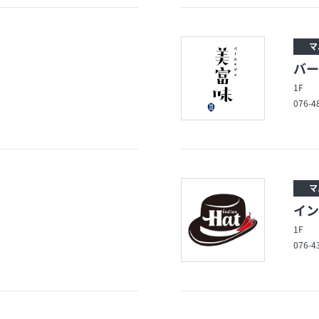
マ
バー
1F
076-4
マ
イン
1F
076-4