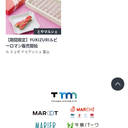
求人情報
オンラインショップ
とやマルシェ
【期間限定】YUKIZURIルビ
ーロマン販売開始
イベント
ル ミュゼ ドゥアッシュ 富山
今日のごちそう
旬のアイテム
富山のおみやげ
お知らせ
オフィシャルアカウント
ショップ求人情報