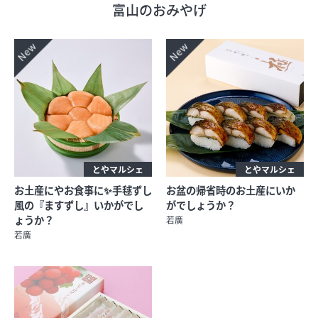
富山のおみやげ
フロアガイド
ショップリスト
プロフィール
とやマルシェ
とやマルシェ
フロアガイド
お土産にやお食事に✨手毬ずし
お盆の帰省時のお土産にいか
風の『ますずし』いかがでし
がでしょうか？
ショップリスト
ょうか？
若廣
若廣
プロフィール
シティのあんなこんな
レストランガイド