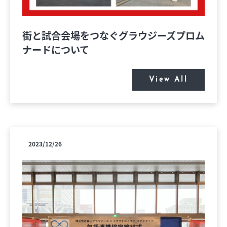
求人情報
オンラインショップ
街と試合会場をつなぐグラウジーズプロム
ナードについて
View All
イベント
今日のごちそう
旬のアイテム
2023/12/26
富山のおみやげ
お知らせ
オフィシャルアカウント
ショップ求人情報